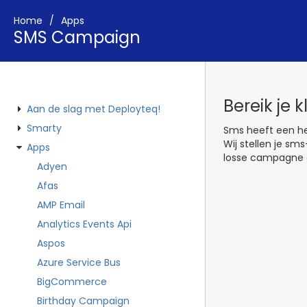
Home
Apps
SMS Campaign
Bereik je 
Aan de slag met Deployteq!
Smarty
Sms heeft een he
Wij stellen je sm
Apps
losse campagne o
Adyen
Afas
AMP Email
Analytics Events Api
Aspos
Azure Service Bus
BigCommerce
Birthday Campaign