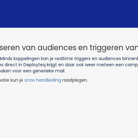
seren van audiences en triggeren van
inds koppelingen kan je realtime triggers en audiences binnenk
es direct in Deployteq krijgt en daar ook weer meteen een cam
maken voor een
generieke
mail.
atie kun je
onze handleiding
raadplegen.