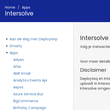
Home
Apps
Intersolve
Intersolv
Aan de slag met Deployteq!
Smarty
Volg je transacti
Apps
Adyen
Voor meer detail
Afas
Disclaimer
AMP Email
Deployteq en Inte
Analytics Events Api
uploadt in Inters
Aspos
Intersolve omgev
Azure Service Bus
BigCommerce
Birthday Campaign