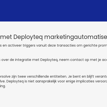
e met Deployteq marketingautomatise
es en activeer triggers vanuit deze transacties om gerichte promo
s over de integratie met Deployteq, neem contact op met je 
rsolve zijn twee verschillende entiteiten. Je bent en blijft veran
olve. Deployteq is niet aansprakelijk voor enige implicaties veroo
ing.